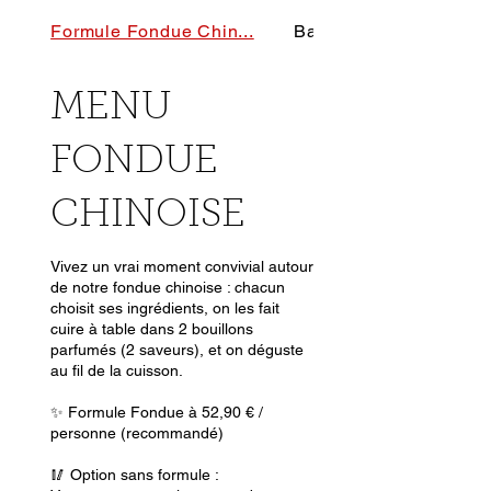
Formule Fondue Chin...
Bases pour le bouil...
MENU
FONDUE
CHINOISE
Vivez un vrai moment convivial autour
de notre fondue chinoise : chacun
choisit ses ingrédients, on les fait
cuire à table dans 2 bouillons
parfumés (2 saveurs), et on déguste
au fil de la cuisson.
✨ Formule Fondue à 52,90 € /
personne (recommandé)
🥢 Option sans formule :